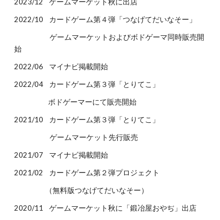
202
3
/1
2
ゲームマーケット秋に出店
2022/
10
カードゲーム第
４
弾「
つなげてだいなそー
」
ゲームマーケットおよびボドゲーマ
同時
販売開
始
2022/0
6
マイナビ掲載開始
202
2
/
04
カードゲーム第３弾「とりてこ」
ボドゲーマーにて販売開始
202
1
/
10
カードゲーム第
３
弾「とりてこ」
ゲームマーケット先行販売
2021/0
7
マイナビ掲載開始
2021/02 カードゲーム第２弾プロジェクト
（無料版つなげてだいなそー）
2020/11 ゲームマーケット秋に「鍛冶屋おやぢ」出店